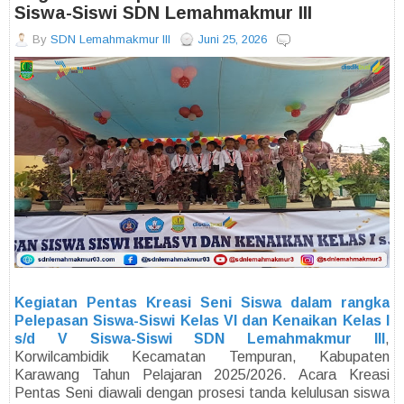
Siswa-Siswi SDN Lemahmakmur III
By
SDN Lemahmakmur III
Juni 25, 2026
Kegiatan Pentas Kreasi Seni Siswa dalam rangka
Pelepasan Siswa-Siswi Kelas VI dan Kenaikan Kelas I
s/d V Siswa-Siswi SDN Lemahmakmur III
,
Korwilcambidik Kecamatan Tempuran, Kabupaten
Karawang Tahun Pelajaran 2025/2026. Acara Kreasi
Pentas Seni diawali dengan prosesi tanda kelulusan siswa