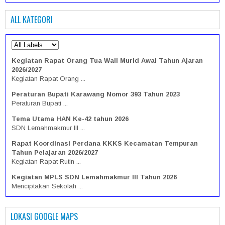
ALL KATEGORI
Kegiatan Rapat Orang Tua Wali Murid Awal Tahun Ajaran
2026/2027
Kegiatan Rapat Orang ...
Peraturan Bupati Karawang Nomor 393 Tahun 2023
Peraturan Bupati ...
Tema Utama HAN Ke-42 tahun 2026
SDN Lemahmakmur III ...
Rapat Koordinasi Perdana KKKS Kecamatan Tempuran
Tahun Pelajaran 2026/2027
Kegiatan Rapat Rutin ...
Kegiatan MPLS SDN Lemahmakmur III Tahun 2026
Menciptakan Sekolah ...
Selamat Datang Siswa Baru Kelas I SDN Lemahmakmur III
Tahun 2026
LOKASI GOOGLE MAPS
Selamat Datang Siswa ...