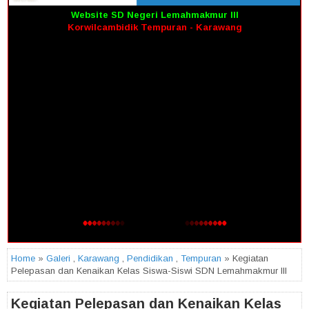
Website SD Negeri Lemahmakmur III
Korwilcambidik Tempuran - Karawang
Home
»
Galeri
,
Karawang
,
Pendidikan
,
Tempuran
» Kegiatan
Pelepasan dan Kenaikan Kelas Siswa-Siswi SDN Lemahmakmur III
Kegiatan Pelepasan dan Kenaikan Kelas