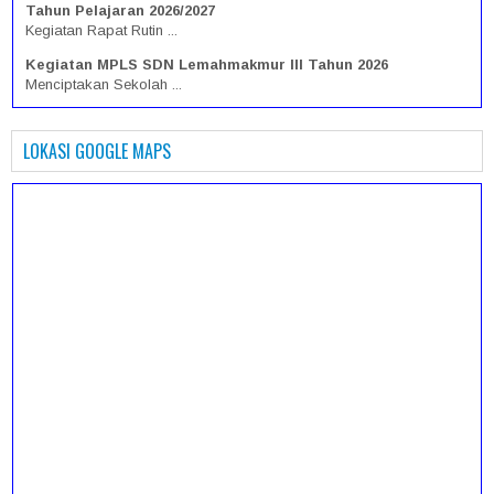
Tahun Pelajaran 2026/2027
Kegiatan Rapat Rutin ...
Kegiatan MPLS SDN Lemahmakmur III Tahun 2026
Menciptakan Sekolah ...
Selamat Datang Siswa Baru Kelas I SDN Lemahmakmur III
Tahun 2026
LOKASI GOOGLE MAPS
Selamat Datang Siswa ...