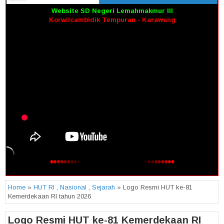
Website SD Negeri Lemahmakmur III
Korwilcambidik Tempuran - Karawang
Home
»
HUT RI
,
Nasional
,
Sejarah
» Logo Resmi HUT ke-81
Kemerdekaan RI tahun 2026
Logo Resmi HUT ke-81 Kemerdekaan RI