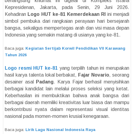
berlangsung khidmat ini digelar di Kompleks Istana
Kepresidenan, Jakarta, pada Senin, 29 Juni 2026.
Kehadiran
Logo HUT ke-81 Kemerdekaan RI
ini menjadi
simbol pembuka dari rangkaian perayaan hari bersejarah
bangsa, sekaligus mempertegas arah dan visi masa depan
Indonesia yang semakin matang di usianya yang ke-81.
Baca juga:
Kegiatan Sertijab Korwil Pendidikan VII Karawang
Tahun 2026
Logo resmi HUT ke-81
yang terpilih tahun ini merupakan
hasil karya talenta lokal berbakat,
Fajar Novario
, seorang
desainer asal
Padang
. Karya Fajar berhasil menyisihkan
berbagai kandidat lain melalui proses seleksi yang ketat.
Keberhasilan ini membuktikan bahwa anak bangsa dari
berbagai daerah memiliki kreativitas luar biasa dan mampu
berkontribusi nyata dalam representasi visual identitas
nasional pada momen-momen krusial kenegaraan.
Baca juga:
Lirik Lagu Nasional Indonesia Raya