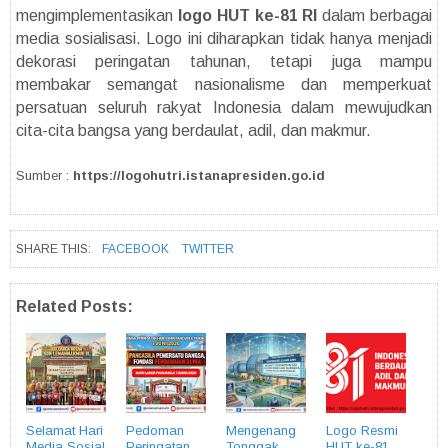
mengimplementasikan
logo HUT ke-81 RI
dalam berbagai
media sosialisasi. Logo ini diharapkan tidak hanya menjadi
dekorasi peringatan tahunan, tetapi juga mampu
membakar semangat nasionalisme dan memperkuat
persatuan seluruh rakyat Indonesia dalam mewujudkan
cita-cita bangsa yang berdaulat, adil, dan makmur.
Sumber :
https://logohutri.istanapresiden.go.id
SHARE THIS:
FACEBOOK
TWITTER
Related Posts:
Selamat Hari
Pedoman
Mengenang
Logo Resmi
Media Sosial
Peringatan
Tonggak
HUT ke-81